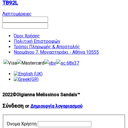
TB92L
Λεπτομέρειες
Όροι Χρήσης
Πολιτική Επιστροφών
Τρόποι Πληρωμής & Αποστολής
Νορμάνου 7, Μοναστηράκι - Αθήνα 10555
2022©Olgianna Melissinos Sandals™
Σύνδεση
or
Δημιουργία λογαριασμού
Όνομα Χρήστη